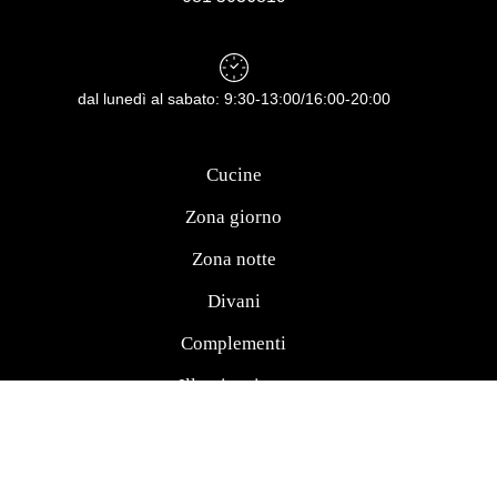
dal lunedì al sabato: 9:30-13:00/16:00-20:00
Cucine
Zona giorno
Zona notte
Divani
Complementi
Illuminazione
Camerette
Materassi