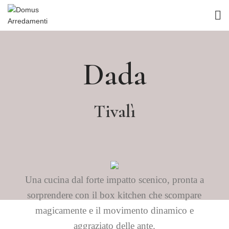
Dada
Tivalì
Una cucina dal forte impatto scenico, pronta a
sorprendere con il box kitchen che scompare
magicamente e il movimento dinamico e
aggraziato delle ante.