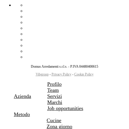
Profilo
Team
Servizi
Marchi
Job opportunities
Metodo
Showroom
News
Contatti
Inizia il tuo progetto
Domus Arredamenti s.r.l.s. - P.IVA 04480400615
Vibgroup
-
Privacy Policy
-
Cookie Policy
Profilo
Team
Azienda
Servizi
Marchi
Job opportunities
Metodo
Cucine
Zona giorno