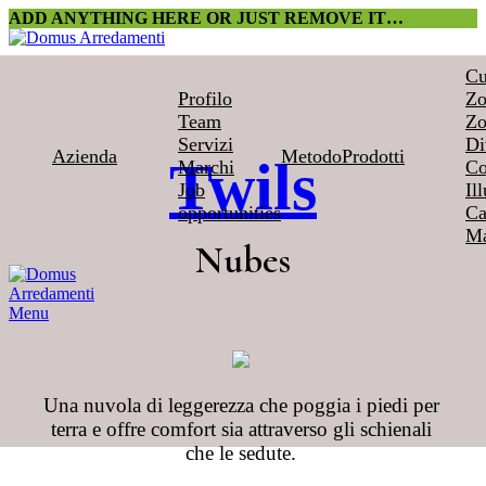
ADD ANYTHING HERE OR JUST REMOVE IT…
Cu
Profilo
Zo
Team
Zo
Servizi
Di
Azienda
Metodo
Prodotti
Twils
Marchi
Co
Job
Il
opportunities
Ca
Ma
Nubes
Menu
Una nuvola di leggerezza che poggia i piedi per
terra e offre comfort sia attraverso gli schienali
che le sedute.