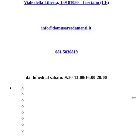
Viale della Libertà, 139 81030 - Lusciano (CE)
info@domusarredamenti.it
081 5036819
dal lunedì al sabato: 9:30-13:00/16:00-20:00
Cucine
Zona giorno
Zona notte
Divani
Complementi
Illuminazione
Camerette
Materassi