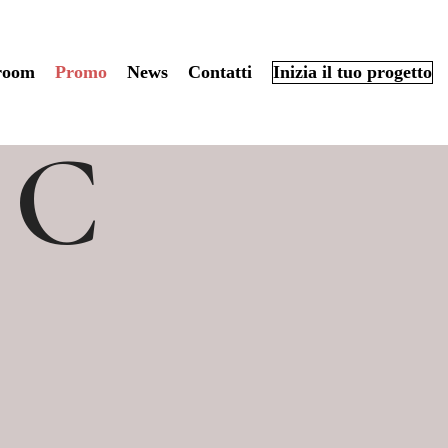
room
Promo
News
Contatti
Inizia il tuo progetto
 C